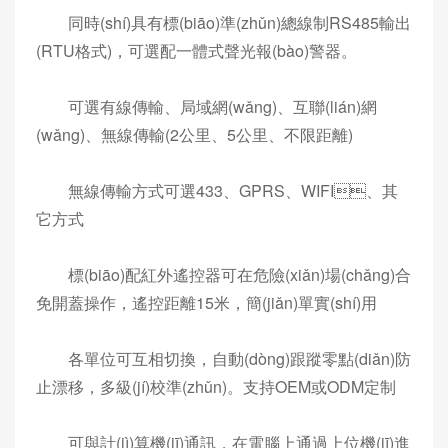
同時(shí)具有標(biāo)準(zhǔn)總線制RS485輸出
(RTU格式)，可選配一體式聲光報(bào)警器。
可選有線傳輸、局域網(wǎng)、互聯(lián)網
(wǎng)、無線傳輸(2公里、5公里、不限距離)
無線傳輸方式可選433、GPRS、WIFI、其
它方式
標(biāo)配紅外遙控器可在危險(xiǎn)場(chǎng)合
免開蓋操作，遙控距離15米，簡(jiǎn)單實(shí)用
各單位可互相切換，自動(dòng)跟蹤零點(diǎn)防
止漂移，多級(jí)校準(zhǔn)。支持OEM或ODM定制
可與計(jì)算機(jī)通訊，在電腦上通過上位機(jī)進