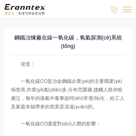

鋼鐵冶煉廠在線一氧化碳，氧氣探測(cè)系統
(tǒng)
背景：
一氧化碳CO是冶金鋼鐵企業(yè)的主要職業(yè)
病危害,作業(yè)點(diǎn)多,分布范圍廣,接觸人群亦較
廣泛，每年的煤氣中毒事故時(shí)常發(fā)生，給工人
及家庭幸福帶來的危害是深遠(yuǎn)的。
一氧化碳CO濃度對(duì)人體的影響：