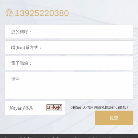
13925220380

《個(gè)人信息與隱私保護(hù)條款》