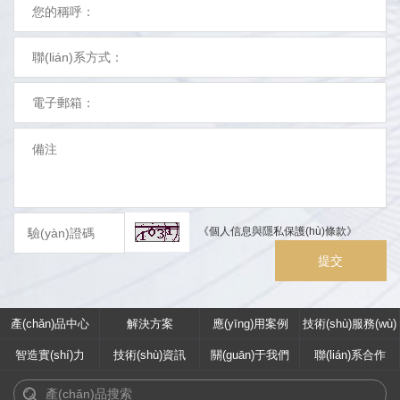
《個人信息與隱私保護(hù)條款》
產(chǎn)品中心
解決方案
應(yīng)用案例
技術(shù)服務(wù)
智造實(shí)力
技術(shù)資訊
關(guān)于我們
聯(lián)系合作