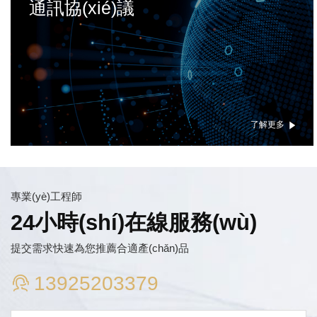
通訊協(xié)議
了解更多
專業(yè)工程師
24小時(shí)在線服務(wù)
提交需求快速為您推薦合適產(chǎn)品
13925203379
