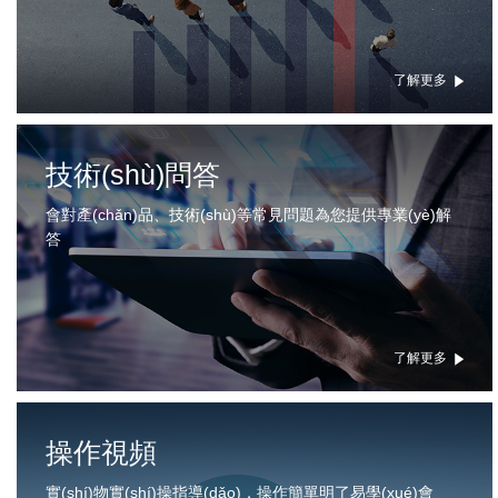
了解更多
技術(shù)問答
會對產(chǎn)品、技術(shù)等常見問題為您提供專業(yè)解
答
了解更多
操作視頻
實(shí)物實(shí)操指導(dǎo)，操作簡單明了易學(xué)會