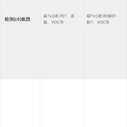
碳?xì)浠衔?、蒸
碳?xì)浠衔铩⒄
檢測(cè)氣體
氣、VOC等
魵?、VOC等