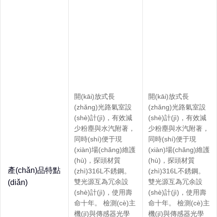
開(kāi)放式長
開(kāi)放式長
(zhǎng)光路氣室設
(zhǎng)光路氣室設
(shè)計(jì)，有效減
(shè)計(jì)，有效減
少粉塵與水汽附著，
少粉塵與水汽附著，
同時(shí)便于現
同時(shí)便于現
(xiàn)場(chǎng)維護
(xiàn)場(chǎng)維護
(hù)，探頭材質
(hù)，探頭材質
產(chǎn)品特點
(zhì)316L不銹鋼。
(zhì)316L不銹鋼。
雙光源互為冗余設
雙光源互為冗余設
(diǎn)
(shè)計(jì)，使用壽
(shè)計(jì)，使用壽
命十年。 檢測(cè)主
命十年。 檢測(cè)主
機(jī)與傳感器光學
機(jī)與傳感器光學