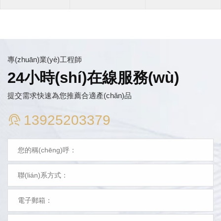
專(zhuān)業(yè)工程師
24小時(shí)在線服務(wù)
提交需求快速為您推薦合適產(chǎn)品
13925203379
