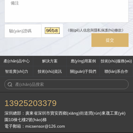
《個(gè)人信息與隱私保護(hù)條款》
產(chǎn)品中心
解決方案
應(yīng)用案例
技術(shù)服務(wù)
智造實(shí)力
技術(shù)資訊
關(guān)于我們
聯(lián)系合作
13925203379
深圳總部：廣東省深圳市寶安西鄉(xiāng)街道潤(rùn)東晟工業(yè)
園10棟七樓2號(hào)梯
電子郵箱：micsensor@126.com