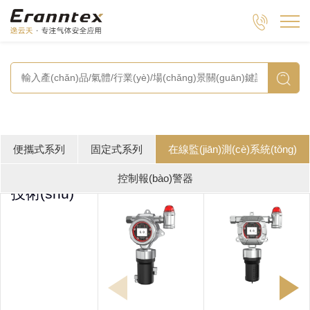

便攜式系列
固定式系列
在線監(jiān)測(cè)系統(tǒng)
控制報(bào)警器
技術(shù)