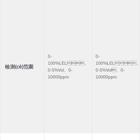
0-
0-
100%LEL、
100%LEL
檢測(cè)范圍
0-5%Vol、0-
0-5%Vol、0-
10000ppm
10000ppm