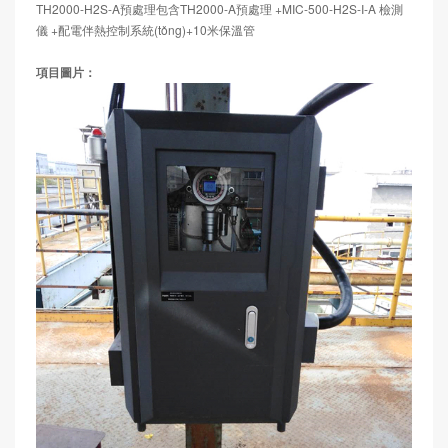
TH2000-H2S-A預處理包含TH2000-A預處理 +MIC-500-H2S-I-A 檢測
儀 +配電伴熱控制系統(tǒng)+10米保溫管
項目圖片：