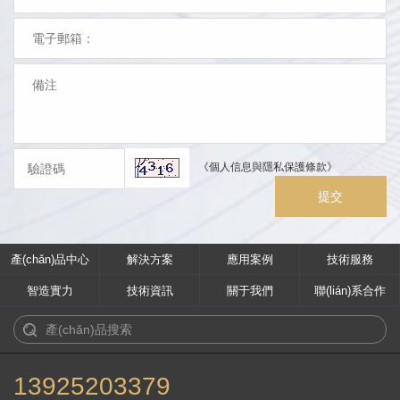
《個人信息與隱私保護條款》
產(chǎn)品中心
解決方案
應用案例
技術服務
智造實力
技術資訊
關于我們
聯(lián)系合作
13925203379