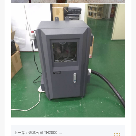
上一篇：
煙草公司 TH2000-NOX防爆箱
