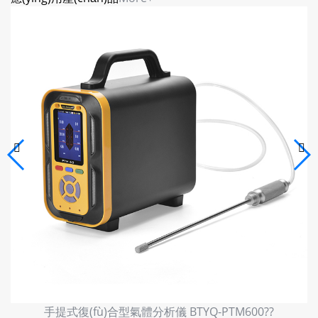


手提式復(fù)合型氣體分析儀 BTYQ-PTM600??