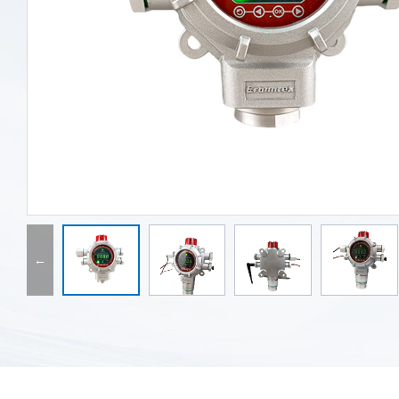
點擊查看大圖

←