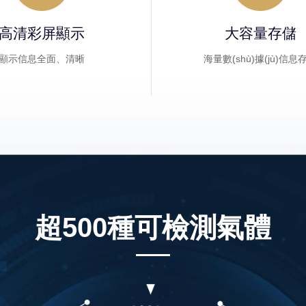
高清彩屏顯示
大容量存儲
顯示信息全面、清晰
海量數(shù)據(jù)信息
超500種可檢測氣體