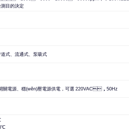
檢測目的決定
-300S
式、流通式、泵吸式
關電源、穩(wěn)壓電源供電，可選 220VAC，50Hz
℃
0℃