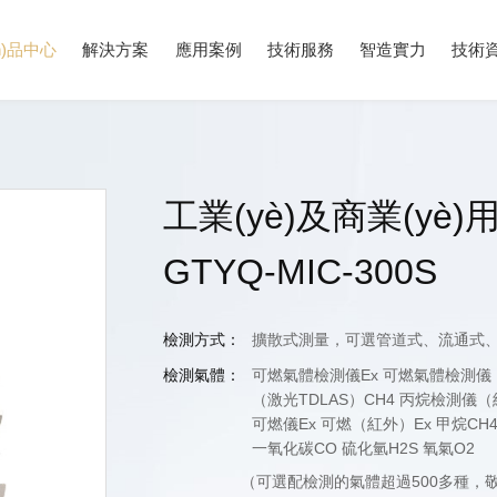
n)品中心
解決方案
應用案例
技術服務
智造實力
技術
工業(yè)及商業(y
GTYQ-MIC-300S
檢測方式：
擴散式測量，可選管道式、流通式
檢測氣體：
可燃氣體檢測儀Ex 可燃氣體檢測儀（
（激光TDLAS）CH4 丙烷檢測儀（
可燃儀Ex 可燃（紅外）Ex 甲烷CH
一氧化碳CO 硫化氫H2S 氧氣O2
（可選配檢測的氣體超過500多種，敬請咨