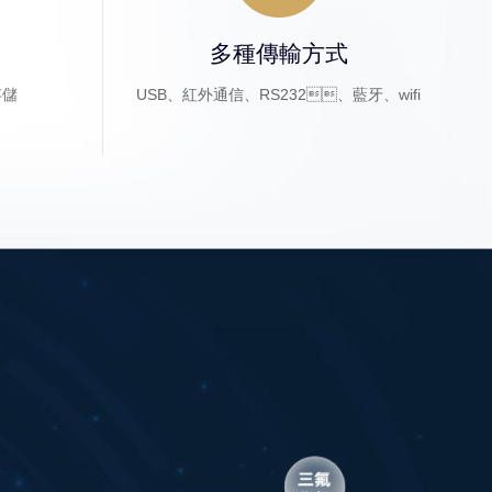
多種傳輸方式
存儲
USB、紅外通信、RS232、藍牙、wifi