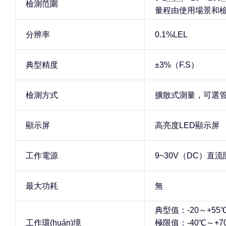
檢測范圍
量程由使用場景和
分辨率
0.1%LEL
工業(yè)及商業(yè)用途點型可燃氣體探測器GTYQ-MIC
典型精度
±3%（F.S）
檢測方式
擴散式測量，可選管道
顯示屏
高亮度LED顯示屏
工作電源
9~30V（DC）直流開
最大功耗
無
典型值：-20～+55
工作環(huán)境
極限值：-40℃～+7