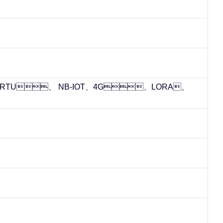
RTU、 NB-IOT、4G、LORA、