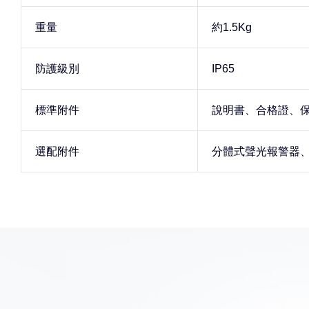
重量
約1.5Kg
防護級別
IP65
標準附件
說明書、合格證
選配附件
分體式聲光報警器