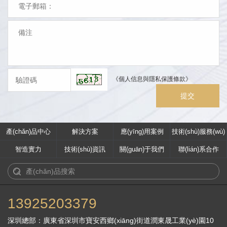
《個人信息與隱私保護條款》
產(chǎn)品中心
解決方案
應(yīng)用案例
技術(shù)服務(wù)
智造實力
技術(shù)資訊
關(guān)于我們
聯(lián)系合作
13925203379
深圳總部：廣東省深圳市寶安西鄉(xiāng)街道潤東晟工業(yè)園10