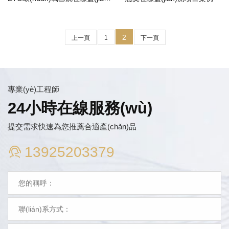
2
上一頁
1
下一頁
專業(yè)工程師
24小時在線服務(wù)
提交需求快速為您推薦合適產(chǎn)品
13925203379
