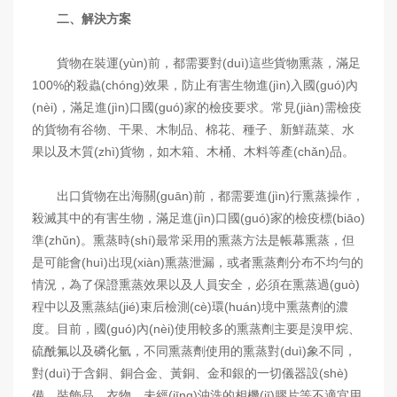
二、解決方案
貨物在裝運(yùn)前，都需要對(duì)這些貨物熏蒸，滿足
100%的殺蟲(chóng)效果，防止有害生物進(jìn)入國(guó)內
(nèi)，滿足進(jìn)口國(guó)家的檢疫要求。常見(jiàn)需檢疫
的貨物有谷物、干果、木制品、棉花、種子、新鮮蔬菜、水
果以及木質(zhì)貨物，如木箱、木桶、木料等產(chǎn)品。
出口貨物在出海關(guān)前，都需要進(jìn)行熏蒸操作，
殺滅其中的有害生物，滿足進(jìn)口國(guó)家的檢疫標(biāo)
準(zhǔn)。熏蒸時(shí)最常采用的熏蒸方法是帳幕熏蒸，但
是可能會(huì)出現(xiàn)熏蒸泄漏，或者熏蒸劑分布不均勻的
情況，為了保證熏蒸效果以及人員安全，必須在熏蒸過(guò)
程中以及熏蒸結(jié)束后檢測(cè)環(huán)境中熏蒸劑的濃
度。目前，國(guó)內(nèi)使用較多的熏蒸劑主要是溴甲烷、
硫酰氟以及磷化氫，不同熏蒸劑使用的熏蒸對(duì)象不同，
對(duì)于含銅、銅合金、黃銅、金和銀的一切儀器設(shè)
備、裝飾品、衣物、未經(jīng)沖洗的相機(jī)膠片等不適宜用