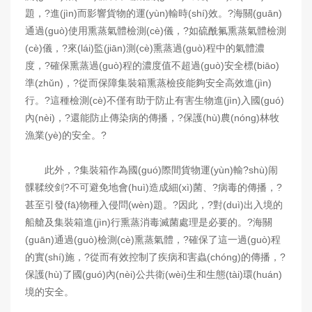
題，?進(jìn)而影響貨物的運(yùn)輸時(shí)效。?海關(guān)
通過(guò)使用熏蒸氣體檢測(cè)儀，?如硫酰氟熏蒸氣體檢測
(cè)儀，?來(lái)監(jiān)測(cè)熏蒸過(guò)程中的氣體濃
度，?確保熏蒸過(guò)程的濃度值不超過(guò)安全標(biāo)
準(zhǔn)，?從而保障集裝箱熏蒸檢疫能夠安全高效進(jìn)
行。?這種檢測(cè)不僅有助于防止有害生物進(jìn)入國(guó)
內(nèi)，?還能防止傳染病的傳播，?保護(hù)農(nóng)林牧
漁業(yè)的安全。?
此外，?集裝箱作為國(guó)際間貨物運(yùn)輸?shù)闹
髁鞣绞剑?不可避免地會(huì)造成細(xì)菌、?病毒的傳播，?
甚至引發(fā)物種入侵問(wèn)題。?因此，?對(duì)出入境的
船艙及集裝箱進(jìn)行熏蒸消毒滅菌處理是必要的。?海關
(guān)通過(guò)檢測(cè)熏蒸氣體，?確保了這一過(guò)程
的實(shí)施，?從而有效控制了疾病和害蟲(chóng)的傳播，?
保護(hù)了國(guó)內(nèi)公共衛(wèi)生和生態(tài)環(huán)
境的安全。