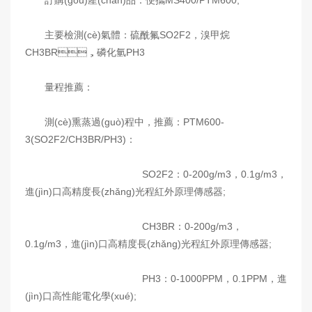
訂購(gòu)產(chǎn)品：便攜MS400/PTM600;
主要檢測(cè)氣體：硫酰氟SO2F2，溴甲烷
CH3BR，磷化氫PH3
量程推薦：
測(cè)熏蒸過(guò)程中，推薦：PTM600-
3(SO2F2/CH3BR/PH3)：
SO2F2：0-200g/m3，0.1g/m3，
進(jìn)口高精度長(zhǎng)光程紅外原理傳感器;
CH3BR：0-200g/m3，
0.1g/m3，進(jìn)口高精度長(zhǎng)光程紅外原理傳感器;
PH3：0-1000PPM，0.1PPM，進
(jìn)口高性能電化學(xué);